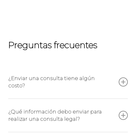
Preguntas frecuentes
¿Enviar una consulta tiene algún
costo?
contacto
A través del formulario de
, usted puede enviar
¿Qué información debo enviar para
realizar una consulta legal?
sus consultas legales y obtener información y
no tiene
respuestas a la brevedad posible. Esta consulta