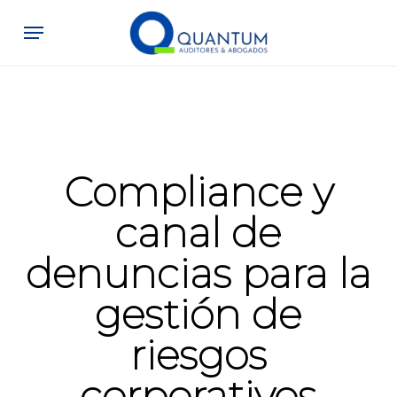
Skip
Menu
to
main
content
Compliance y
canal de
denuncias para la
gestión de
riesgos
corporativos