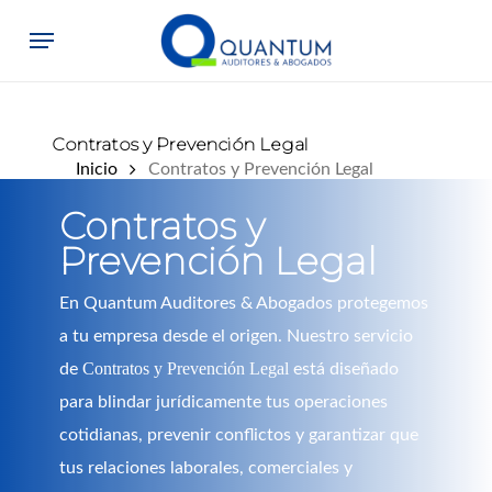
Skip
Menu
to
main
content
Contratos y Prevención Legal
Inicio
Contratos y Prevención Legal
Contratos y
Prevención Legal
En Quantum Auditores & Abogados protegemos
a tu empresa desde el origen. Nuestro servicio
Contratos y Prevención Legal
de
está diseñado
para blindar jurídicamente tus operaciones
cotidianas, prevenir conflictos y garantizar que
tus relaciones laborales, comerciales y