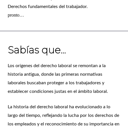
de contrato
Derechos fundamentales del trabajador.
f. Si las partes llegan a acuerdo, las multas no serán
pronto…
cursadas contra el Empleador.
Sabías que…
Los orígenes del derecho laboral se remontan a la
historia antigua, donde las primeras normativas
laborales buscaban proteger a los trabajadores y
establecer condiciones justas en el ámbito laboral.
La historia del derecho laboral ha evolucionado a lo
largo del tiempo, reflejando la lucha por los derechos de
los empleados y el reconocimiento de su importancia en