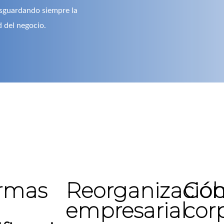
esguardando siempre la
d del negocio.
rmas
Reorganizació
Gob
empresarial
cor