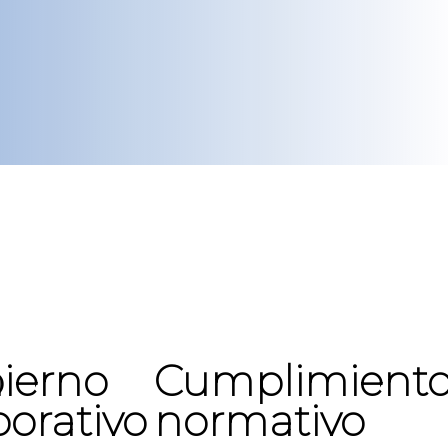
n
ierno
Cumplimient
porativo
normativo