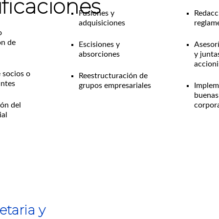
ficaciones
Fusiones y
Redacci
adquisiciones
reglam
o
ón de
Escisiones y
Asesorí
absorciones
y junta
accioni
 socios o
Reestructuración de
antes
grupos empresariales
Implem
buenas
ón del
corpora
ial
etaria y