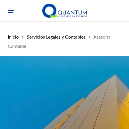
Skip
Menu
to
main
content
Inicio
Servicios Legales y Contables
Asesoría
Contable