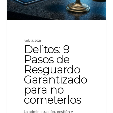
para
no
cometerlos
junio 5, 2026
Delitos: 9
Pasos de
Resguardo
Garantizado
para no
cometerlos
La administración, gestión y