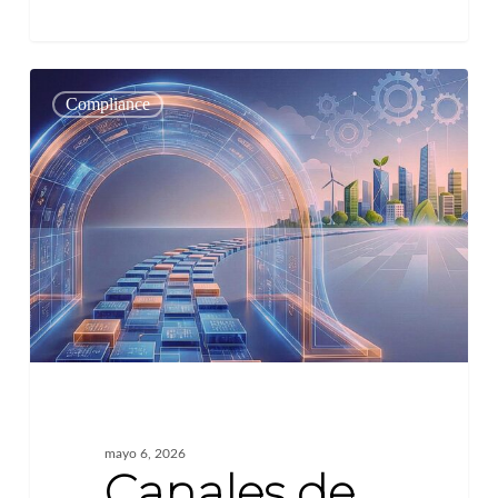
Canales
0
Compliance
de
Denuncia
–
Compliance
Infalible
2026
mayo 6, 2026
Canales de