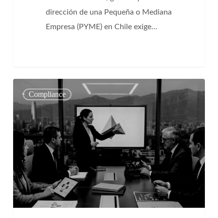
dirección de una Pequeña o Mediana
Empresa (PYME) en Chile exige…
Cumplimiento
0
Compliance
de
Calidad;
Legal,
Tributario
y
Laboral
en
2026