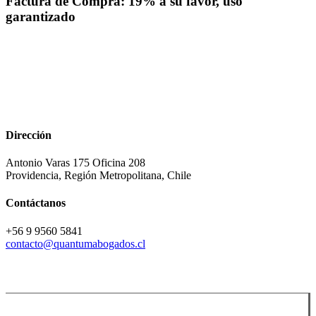
Factura de Compra: 19% a su favor, uso
19%
garantizado
a
su
favor,
uso
garantizado
Dirección
Antonio Varas 175 Oficina 208
Providencia, Región Metropolitana, Chile
Contáctanos
+56 9 9560 5841
contacto@quantumabogados.cl