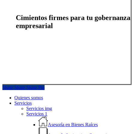
Cimientos firmes para tu gobernanza
empresarial
Share
Share
Share
Share
Pin
Close
Quienes somos
Menu
Servicios
Servicios img
Servicios 1
Asesoría en Bienes Raíces