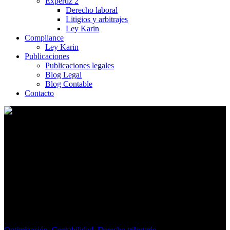
Expertiz 2
Derecho laboral
Litigios y arbitrajes
Ley Karin
Compliance
Ley Karin
Publicaciones
Publicaciones legales
Blog Legal
Blog Contable
Contacto
Rebaja de Contribuciones al
100% o 50% si eres Adulto
Mayor
Optimización
,
Contabilidad
,
Derecho tributario