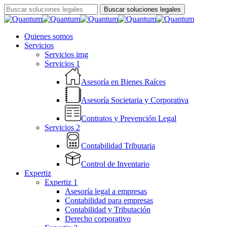
Skip
Buscar soluciones legales
to
Close
main
Search
content
Menu
Quienes somos
Servicios
Servicios img
Servicios 1
Asesoría en Bienes Raíces
Asesoría Societaria y Corporativa
Contratos y Prevención Legal
Servicios 2
Contabilidad Tributaria
Control de Inventario
Expertiz
Expertiz 1
Asesoría legal a empresas
Contabilidad para empresas
Contabilidad y Tributación
Derecho corporativo