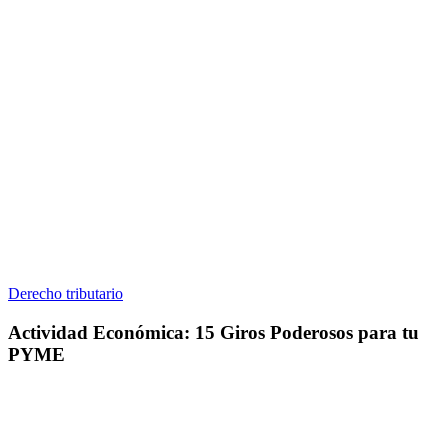
Actividad
Derecho tributario
Económica:
15
Actividad Económica: 15 Giros Poderosos para tu
Giros
PYME
Poderosos
para
tu
PYME