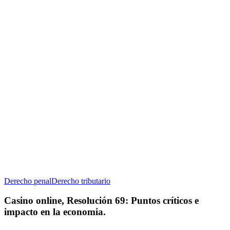
Casino
Derecho penal
Derecho tributario
online,
Resolución
Casino online, Resolución 69: Puntos críticos e
69:
impacto en la economia.
Puntos
críticos