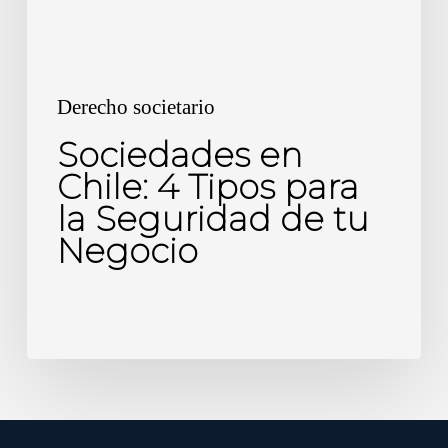
la
Seguridad
de
tu
Derecho societario
Negocio
Sociedades en
Chile: 4 Tipos para
la Seguridad de tu
Negocio