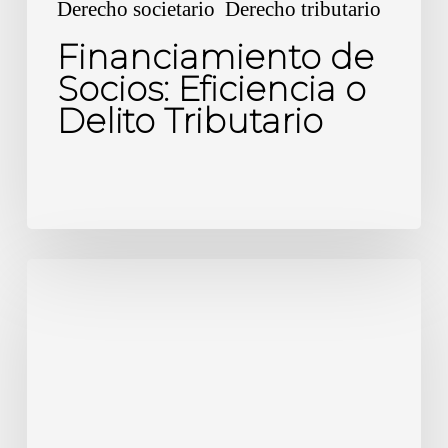
Derecho societario
Derecho tributario
Financiamiento de
Socios: Eficiencia o
Delito Tributario
Sociedades
en
Chile:
4
Tipos
para