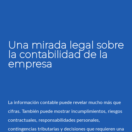
PREVENCIÓN Y
Una mirada legal sobre
CUMPLIMIENTO
la contabilidad de la
Identificación temprana de inconsistencias,
empresa
omisiones y prácticas que podrían derivar en
sanciones, conflictos societarios o contingencias
tributarias y legales.
La información contable puede revelar mucho más que
cifras. También puede mostrar incumplimientos, riesgos
contractuales, responsabilidades personales,
contingencias tributarias y decisiones que requieren una