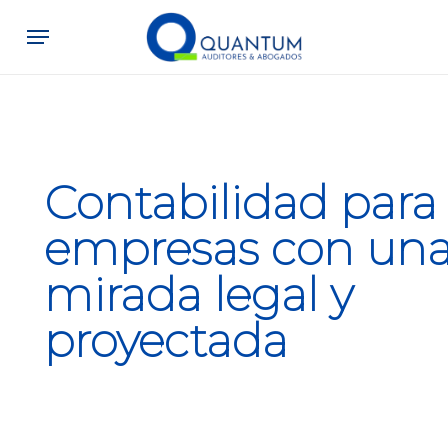
Skip
Menu
to
main
content
Contabilidad para
empresas con un
mirada legal y
proyectada