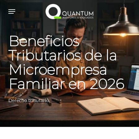
Skip
Menu
to
main
content
Beneficios
Tributarios de la
Microempresa
Familiar en 2026
Derecho tributario