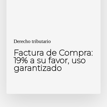
a
su
favor,
uso
garantizado
Derecho tributario
Factura de Compra:
19% a su favor, uso
garantizado