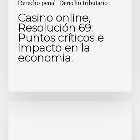
Derecho penal
Derecho tributario
economia.
Casino online,
Resolución 69:
Puntos críticos e
impacto en la
economia.
Factura
de
Compra:
19%