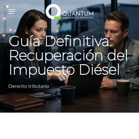
Skip
Menu
to
main
content
Guía Definitiva:
Recuperación del
Impuesto Diésel
Derecho tributario