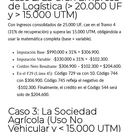
de Logística (> 20.000 UF
y > 15.000 UTM)
Con ingresos consolidados de 25.000 UF, cae en el Tramo 4
(31% de recuperación) y supera las 15.000 UTM, obligándola a
usar la matemática completa (base + variable)
.
Imputación Base:
$990.000 x 31% = $306.900
.
Imputación Variable:
-$330.000 x 31% = -$102.300
.
Crédito Neto Resultante:
$306.900 – $102.300 = $204.600
.
En el F29 (Línea 45):
Código 729 va con 10
.
Código 744
con $306.900
.
Código 745 refleja el negativo de
-$102.300
.
Finalmente, el crédito en el Código 544 será
solo de $204.600
.
Caso 3: La Sociedad
Agrícola (Uso No
Vehicular y < 15.000 UTM)