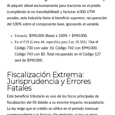
Al adquirir diésel exclusivamente para tractores en el predio
(cumpliendo la no transitabilidad) y facturar 6.000 UTM
anuales, esta industria tiene el beneficio supremo: recuperación
del 100% sobre el componente base, ignorando el variable
.
Fórmula:
$990.000 (Base) x 100% = $990.000
.
En el F29 (Línea 44, específica para Ley 18.502):
Usa el
Código 730 con valor 10
.
Código 742 con $990.000
.
Código 743 con $0
.
Total recuperado en el Código 127
será de $990.000
.
Fiscalización Extrema:
Jurisprudencia y Errores
Fatales
Este beneficio tributario es uno de los focos principales de
fiscalización del SII debido a su enorme impacto recaudatorio
.
La ley exige que el crédito se utilice en el periodo mensual
correspondiente a la factura
. Sin embargo, si por un error