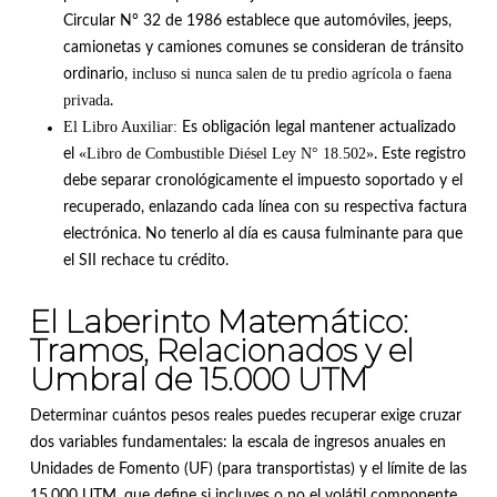
Circular N° 32 de 1986 establece que automóviles, jeeps,
camionetas y camiones comunes se consideran de tránsito
incluso si nunca salen de tu predio agrícola o faena
ordinario,
privada
.
El Libro Auxiliar:
Es obligación legal mantener actualizado
«Libro de Combustible Diésel Ley N° 18.502»
el
.
Este registro
debe separar cronológicamente el impuesto soportado y el
recuperado, enlazando cada línea con su respectiva factura
electrónica
.
No tenerlo al día es causa fulminante para que
el SII rechace tu crédito
.
El Laberinto Matemático:
Tramos, Relacionados y el
Umbral de 15.000 UTM
Determinar cuántos pesos reales puedes recuperar exige cruzar
dos variables fundamentales: la escala de ingresos anuales en
Unidades de Fomento (UF) (para transportistas) y el límite de las
15.000 UTM, que define si incluyes o no el volátil componente