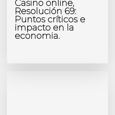
Casino online,
Resolución 69:
Puntos críticos e
impacto en la
economia.
Factura
de
Compra:
19%
a
su