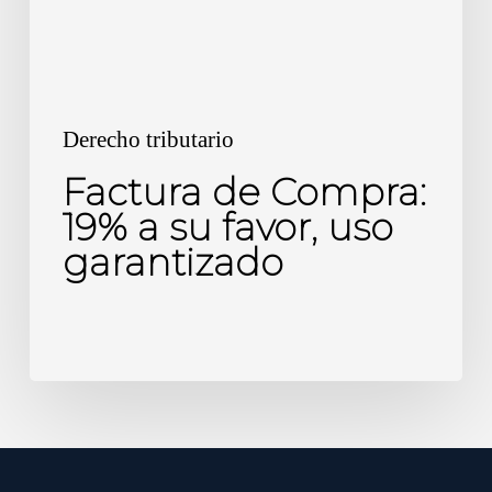
favor,
uso
garantizado
Derecho tributario
Factura de Compra:
19% a su favor, uso
garantizado