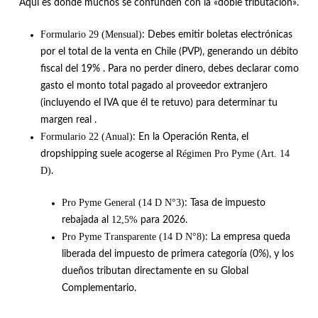
Aquí es donde muchos se confunden con la «doble tributación».
Formulario 29 (Mensual)
: Debes emitir boletas electrónicas
por el total de la venta en Chile (PVP), generando un débito
fiscal del 19%
.
Para no perder dinero, debes declarar como
gasto el monto total pagado al proveedor extranjero
(incluyendo el IVA que él te retuvo) para determinar tu
margen real
.
Formulario 22 (Anual)
: En la Operación Renta, el
Régimen Pro Pyme (Art. 14
dropshipping suele acogerse al
D)
.
Pro Pyme General (14 D N°3)
: Tasa de impuesto
12,5%
rebajada al
para 2026
.
Pro Pyme Transparente (14 D N°8)
: La empresa queda
liberada del impuesto de primera categoría (0%), y los
dueños tributan directamente en su Global
Complementario
.