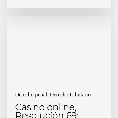
Casino
online,
Resolución
69:
Puntos
críticos
e
impacto
en
la
Derecho penal
Derecho tributario
economia.
Casino online,
Resolución 69: