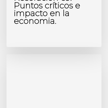
Puntos críticos e
impacto en la
economia.
Factura
de
Compra:
19%
a
su
favor,