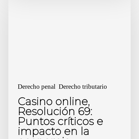
online,
Resolución
69:
Puntos
críticos
e
impacto
en
la
Derecho penal
Derecho tributario
economia.
Casino online,
Resolución 69:
Puntos críticos e
impacto en la