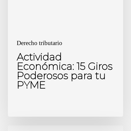
para
tu
PYME
Derecho tributario
Actividad
Económica: 15 Giros
Poderosos para tu
PYME
Casino