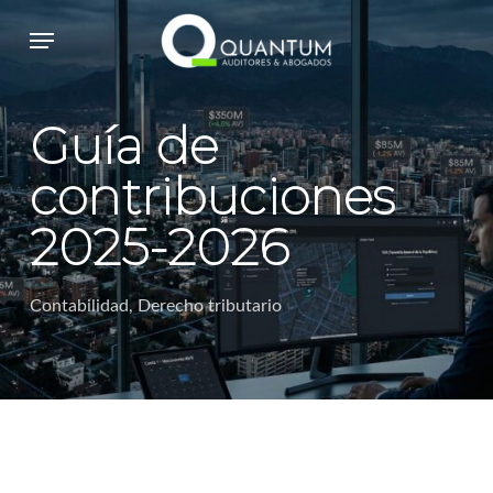
Skip
Menu
to
main
content
Guía de
contribuciones
2025-2026
Contabilidad
,
Derecho tributario