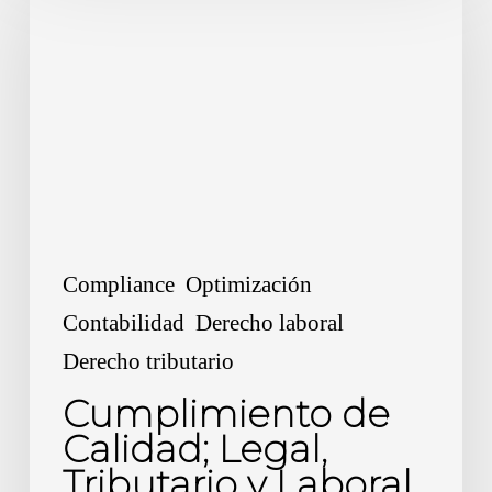
de
Calidad;
Legal,
Tributario
y
Laboral
en
2026
Compliance
Optimización
Contabilidad
Derecho laboral
Derecho tributario
Cumplimiento de
Calidad; Legal,
Tributario y Laboral