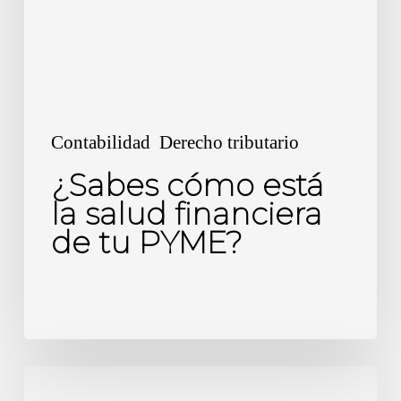
financiera
de
tu
PYME?
Contabilidad
Derecho tributario
¿Sabes cómo está
la salud financiera
de tu PYME?
Cumplimiento