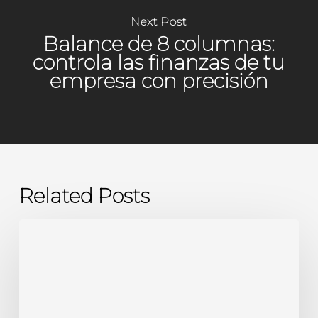
Next Post
Balance de 8 columnas:
controla las finanzas de tu
empresa con precisión
Related Posts
¿Sabes
cómo
está
la
salud