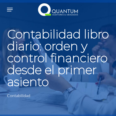
Skip
Menu
to
main
content
Contabilidad libro
diario: orden y
control financiero
desde el primer
asiento
Contabilidad