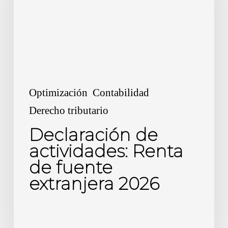
de
fuente
extranjera
2026
Optimización
Contabilidad
Derecho tributario
Declaración de
actividades: Renta
de fuente
extranjera 2026