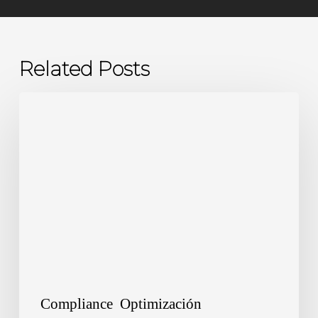
Related Posts
Cumplimiento
de
Calidad;
Legal,
Tributario
y
Laboral
en
2026
Compliance
Optimización