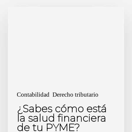
¿Sabes
cómo
está
la
salud
financiera
de
tu
PYME?
Contabilidad
Derecho tributario
¿Sabes cómo está
la salud financiera
de tu PYME?