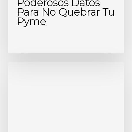
Poderosos Datos
Para No Quebrar Tu
Pyme
Cumplimiento
de
Calidad;
Legal,
Tributario
y
Laboral
en